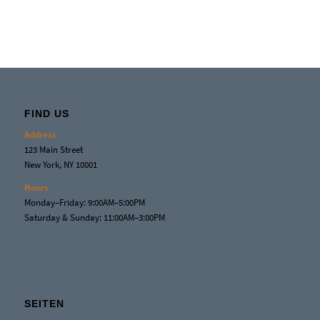
FIND US
Address
123 Main Street
New York, NY 10001
Hours
Monday–Friday: 9:00AM–5:00PM
Saturday & Sunday: 11:00AM–3:00PM
SEITEN