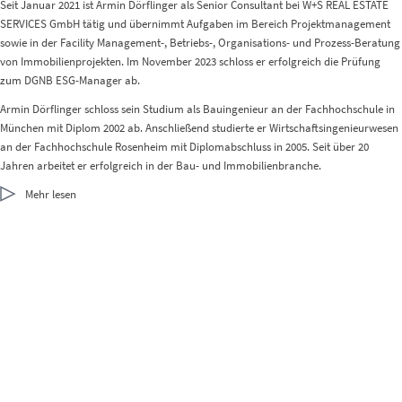
Seit Januar 2021 ist Armin Dörflinger als Senior Consultant bei W+S REAL ESTATE
SERVICES GmbH tätig und übernimmt Aufgaben im Bereich Projektmanagement
sowie in der Facility Management-, Betriebs-, Organisations- und Prozess-Beratung
von Immobilienprojekten. Im November 2023 schloss er erfolgreich die Prüfung
zum DGNB ESG-Manager ab.
Armin Dörflinger schloss sein Studium als Bauingenieur an der Fachhochschule in
München mit Diplom 2002 ab. Anschließend studierte er Wirtschaftsingenieurwesen
an der Fachhochschule Rosenheim mit Diplomabschluss in 2005. Seit über 20
Jahren arbeitet er erfolgreich in der Bau- und Immobilienbranche.
Mehr lesen
Bereits während des Studiums und am Anfang seiner beruflichen Laufbahn ab 1999 betreute Armin Dörflinger für ibb – Ingenieurbüro Prof. Burkhardt im Baumanagement verschiedene Bestands- und Neubauprojekte. Ab 2002 erweiterte er seine beruflichen Erfahrungen in der Facility Management Beratung bei FMC Facility Management Consulting und bei der BMW Group für den Neubau des Werks Leipzig. Daran anschließend wechselte Armin Dörflinger zur cgmunich, später TÜV SÜD Advimo GmbH, wo er seine Kenntnisse in der Facility Management Beratung weiter vertiefte und maßgeblich den Bereich Real Estate Consulting and Advisory als Center of Competence FM Consulting mitgestaltet und ausgebaut hat, zuletzt in der Verantwortung als Teamleiter für die Beratungsteams an den Standorten in München, Frankfurt/M. und Köln. Besonders hervorzuheben ist die herausragende Expertise von Armin Dörflinger in den Leistungsbildern Planungs- und Baubegleitende FM Beratung sowie bei der Vergabe von FM Services.