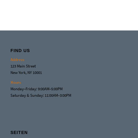
FIND US
Address
123 Main Street
New York, NY 10001
Hours
Monday–Friday: 9:00AM–5:00PM
Saturday & Sunday: 11:00AM–3:00PM
SEITEN