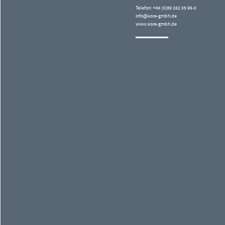
Telefon: +49 (0)89 262 05 99-0
info@wsre-gmbh.de
www.wsre-gmbh.de