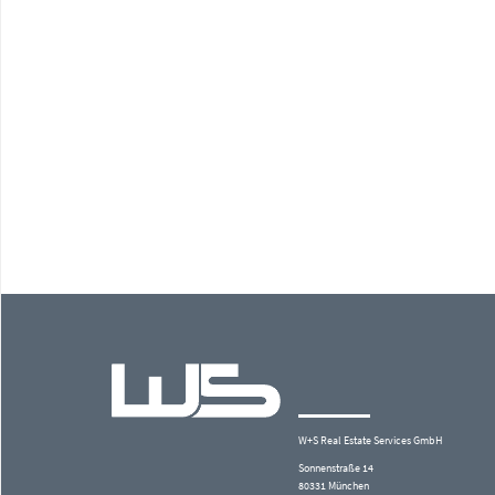
W+S Real Estate Services GmbH
Sonnenstraße 14
80331 München