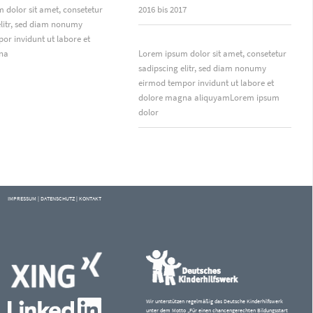
 dolor sit amet, consetetur
2016 bis 2017
elitr, sed diam nonumy
or invidunt ut labore et
na
Lorem ipsum dolor sit amet, consetetur
sadipscing elitr, sed diam nonumy
eirmod tempor invidunt ut labore et
dolore magna aliquyamLorem ipsum
dolor
IMPRESSUM
|
DATENSCHUTZ
|
KONTAKT
Wir unterstützen regelmäßig das Deutsche Kinderhilfswerk
unter dem Motto „Für einen chancengerechten Bildungsstart