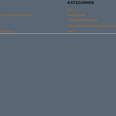
KATEGORIEN
Büro
 am Unternehmenserfolg
Einzelhandel
GESCHÄFTSFÜHRUNG
Gesundheits- und Forschungsbaut
erklärung
Hotel
Karriere
Logistik
Management
Männlich
Produktion
Projektcontrolling / Baumonitorin
e
PROJEKTE
TEAM
-FOOTER-NEW
Technische Due Diligence
bote A
Unkategorisiert
Wertegerüst
Wohnen
MA Opens its Doors