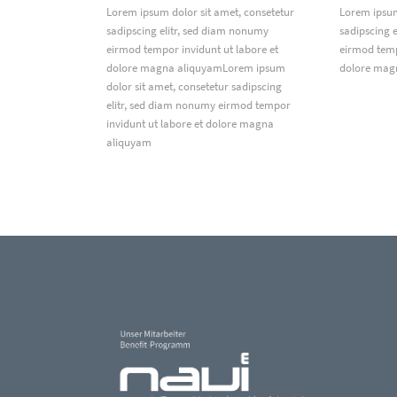
Lorem ipsum dolor sit amet, consetetur
Lorem ipsum
sadipscing elitr, sed diam nonumy
sadipscing 
eirmod tempor invidunt ut labore et
eirmod temp
dolore magna aliquyamLorem ipsum
dolore mag
dolor sit amet, consetetur sadipscing
elitr, sed diam nonumy eirmod tempor
invidunt ut labore et dolore magna
aliquyam