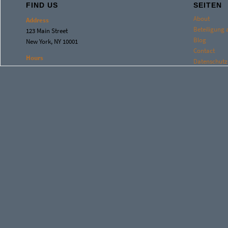
FIND US
SEITEN
About
Address
Beteiligung
123 Main Street
Blog
New York, NY 10001
Contact
Hours
Datenschutz
Monday–Friday: 9:00AM–5:00PM
Home
Saturday & Sunday: 11:00AM–3:00PM
Impressum
KARRIERE
Leistungen
NEWS
PROJEKTE
Sample Pag
STANDORTE
STANDORTE
Stellenange
TEAM-NEW
TEAM-TEST
The New UMo
Über uns
Ueber uns