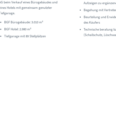
AG beim Verkauf eines Bürogebäudes und
Aufzeigen zu ergänzen
eines Hotels mit gemeinsam genutzter
Begehung mit Vertrete
Tiefgarage.
Beurteilung und Erwid
BGF Bürogebäude: 3.010 m²
des Käufers
BGF Hotel: 2.980 m²
Technische beratung b
(Schallschutz, Löschw
Tiefgarage mit 89 Stellplätzen