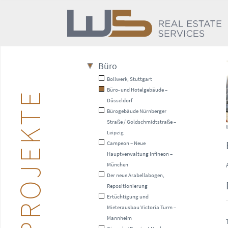
Büro
Bollwerk, Stuttgart
Büro- und Hotelgebäude –
PROJEKTE
Düsseldorf
Bürogebäude Nürnberger
Straße / Goldschmidtstraße –
Leipzig
Campeon – Neue
Hauptverwaltung Infineon –
München
Der neue Arabellabogen,
Repositionierung
Ertüchtigung und
Mieterausbau Victoria Turm –
Mannheim