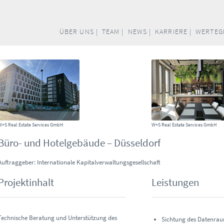
ÜBER UNS |
TEAM |
NEWS |
KARRIERE |
WERTEG
W+S Real Estate Services GmbH
W+S Real Estate Services GmbH
Büro- und Hotelgebäude – Düsseldorf
Auftraggeber: Internationale Kapitalverwaltungsgesellschaft
Projektinhalt
Leistungen
Technische Beratung und Unterstützung des
Sichtung des Datenrau