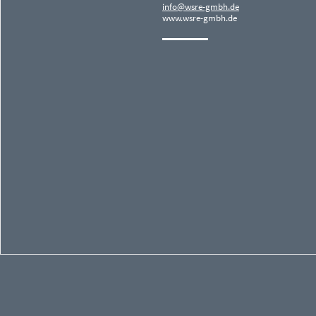
info@wsre-gmbh.de
www.wsre-gmbh.de