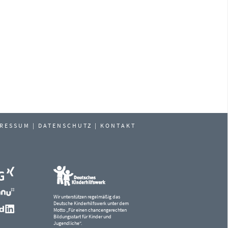
PRESSUM
|
DATENSCHUTZ
|
KONTAKT
Wir unterstützen regelmäßig das
Deutsche Kinderhilfswerk unter dem
Motto „Für einen chancengerechten
Bildungsstart für Kinder und
Jugendliche“.