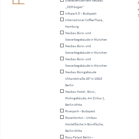
Giesecke+Devrient Neubau
,,DER bogen‘‘
Infopark D – Budapest
International Coffee Plaza,
Hamburg
Neubau Büro- und
Gewerbegebäude in München
Neubau Büro- und
Gewerbegebäude in München
Neubau Büro- und
Gewerbegebäude in München
Neubau Bürogebäude
Uhlandstraße 187 in 10623
Berlin
Neubau Hotel-, Büro-,
Wohngebäude, Am Zirkus 1,
Berlin-Mitte
Riverpark – Budapest
Rosenkontor – Umbau
Hostelfläche in Bürofläche,
Berlin-Mitte
Roxy-Palast Berlin –