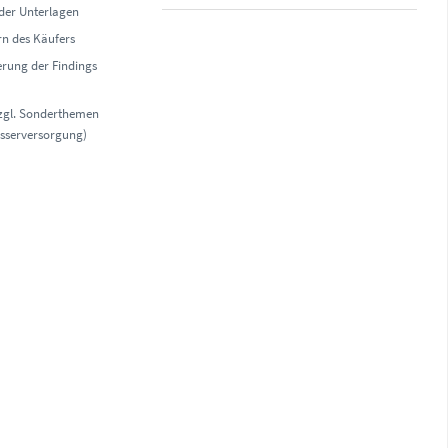
der Unterlagen
rn des Käufers
erung der Findings
zgl. Sonderthemen
asserversorgung)