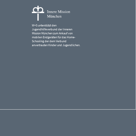
W+S unterstützt den
Jugendhilfeverbund der Inneren
Mission München zum Ankauf von
mobilen Endgeräten für das Home-
Schooling der dem Verbund
anvertrauten Kinder und Jugendlichen.