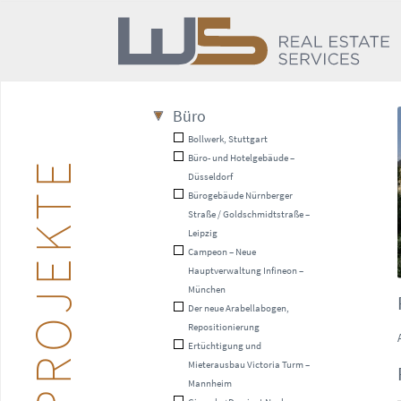
Büro
Bollwerk, Stuttgart
Büro- und Hotelgebäude –
PROJEKTE
Düsseldorf
Bürogebäude Nürnberger
Straße / Goldschmidtstraße –
Leipzig
Campeon – Neue
Hauptverwaltung Infineon –
München
Der neue Arabellabogen,
Repositionierung
Ertüchtigung und
Mieterausbau Victoria Turm –
Mannheim