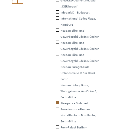
Giesecke+Devrient Neubau
,,DER bogen‘‘
Infopark D – Budapest
International Coffee Plaza,
Hamburg
Neubau Büro- und
Gewerbegebäude in München
Neubau Büro- und
Gewerbegebäude in München
Neubau Büro- und
Gewerbegebäude in München
Neubau Bürogebäude
Uhlandstraße 187 in 10623
Berlin
Neubau Hotel-, Büro-,
Wohngebäude, Am Zirkus 1,
Berlin-Mitte
Riverpark – Budapest
Rosenkontor – Umbau
Hostelfläche in Bürofläche,
Berlin-Mitte
Roxy-Palast Berlin –