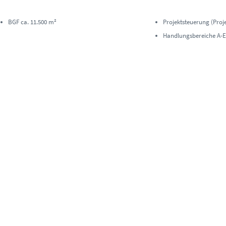
BGF ca. 11.500 m²
Projektsteuerung (Proje
Handlungsbereiche A-E