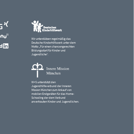
Wir unterstützen regelmäßig das
Deutsche Kinderhilfswerk unter dem
Motto „Für einen chancengerechten
Bildungsstart für Kinder und
Jugendliche“.
W+S unterstützt den
Jugendhilfeverbund der Inneren
Mission München zum Ankauf von
mobilen Endgeräten für das Home-
Schooling der dem Verbund
anvertrauten Kinder und Jugendlichen.